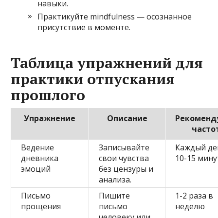
навыки.
Практикуйте mindfulness — осознанное
присутствие в моменте.
Таблица упражнений для
практики отпускания
прошлого
Упражнение
Описание
Рекоменд
часто
Ведение
Записывайте
Каждый де
дневника
свои чувства
10-15 мину
эмоций
без цензуры и
анализа.
Письмо
Пишите
1-2 раза в
прощения
письмо
неделю
человеку или