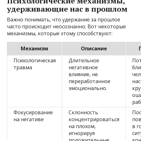
Психологические механизмы,
удерживающие нас в прошлом
Важно понимать, что удержание за прошлое
часто происходит неосознанно. Вот некоторые
механизмы, которые этому способствуют:
Механизм
Описание
Психологическая
Длительное
По
травма
негативное
бли
влияние, не
чел
переработанное
нас
эмоционально.
кру
ош
раб
Фокусирование
Склонность
По
на негативе
концентрироваться
по
на плохом,
в г
игнорируя
си
положительные
кон