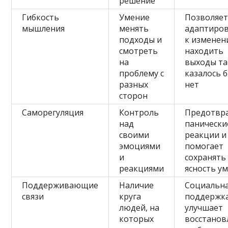
решение
Гибкость
Умение
Позволяе
мышления
менять
адаптиров
подходы и
к изменен
смотреть
находить
на
выходы та
проблему с
казалось б
разных
нет
сторон
Саморегуляция
Контроль
Предотвр
над
панически
своими
реакции и
эмоциями
помогает
и
сохранять
реакциями
ясность у
Поддерживающие
Наличие
Социальн
связи
круга
поддержк
людей, на
улучшает
которых
восстанов