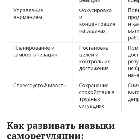
Управление
Фокусировка
Пов
вниманием
и
про
концентрация
и ка
на задачах
вып
раб
Планирование и
Постановка
Пом
самоорганизация
целей и
дос
контроль их
резу
достижения
не б
нач
Стрессоустойчивость
Сохранение
Сни
спокойствия в
выг
трудных
деп
ситуациях
Как развивать навыки
саморегуляции: