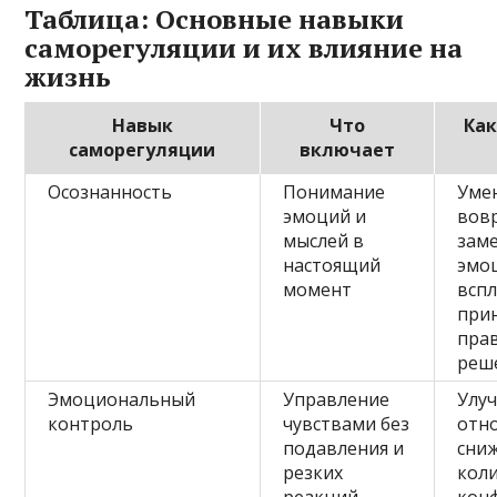
Таблица: Основные навыки
саморегуляции и их влияние на
жизнь
Навык
Что
Как
саморегуляции
включает
Осознанность
Понимание
Уме
эмоций и
вов
мыслей в
зам
настоящий
эмо
момент
вспл
при
пра
реш
Эмоциональный
Управление
Улу
контроль
чувствами без
отн
подавления и
сни
резких
кол
реакций
кон