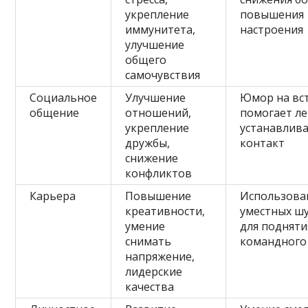
укрепление
повышения
иммунитета,
настроения
улучшение
общего
самочувствия
Социальное
Улучшение
Юмор на вс
общение
отношений,
помогает ле
укрепление
устанавлив
дружбы,
контакт
снижение
конфликтов
Карьера
Повышение
Использова
креативности,
уместных ш
умение
для подняти
снимать
командного
напряжение,
лидерские
качества