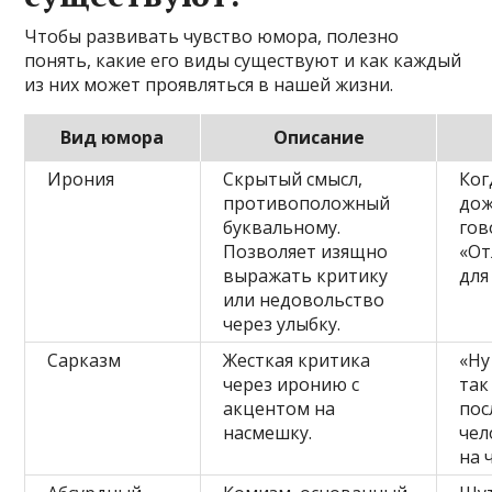
Чтобы развивать чувство юмора, полезно
понять, какие его виды существуют и как каждый
из них может проявляться в нашей жизни.
Вид юмора
Описание
Ирония
Скрытый смысл,
Ког
противоположный
дож
буквальному.
гов
Позволяет изящно
«От
выражать критику
для
или недовольство
через улыбку.
Сарказм
Жесткая критика
«Ну
через иронию с
так
акцентом на
пос
насмешку.
чел
на ч