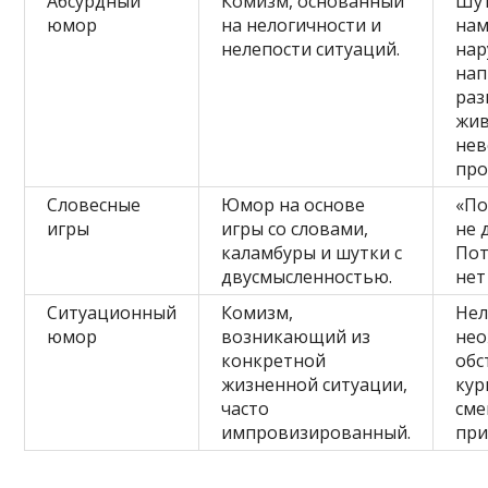
Абсурдный
Комизм, основанный
Шут
юмор
на нелогичности и
на
нелепости ситуаций.
нар
нап
ра
жив
не
про
Словесные
Юмор на основе
«По
игры
игры со словами,
не 
каламбуры и шутки с
Пот
двусмысленностью.
нет
Ситуационный
Комизм,
Нел
юмор
возникающий из
не
конкретной
обс
жизненной ситуации,
кур
часто
см
импровизированный.
при