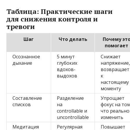
Таблица: Практические шаги
для снижения контроля и
тревоги
Шаг
Что делать
Почему эт
помогает
Осознанное
5 минут
Снижает
дыхание
глубоких
напряжение
вдохов-
возвращает
выдохов
к
настоящему
моменту
Составление
Разделение
Упрощает
списков
на
фокус на том
controllable и
что реально
uncontrollable
изменить
Медитация
Регулярная
Повышает