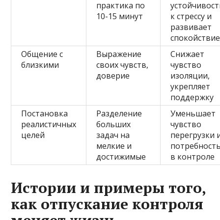
практика по
устойчивост
10-15 минут
к стрессу и
развивает
спокойстви
Общение с
Выражение
Снижает
близкими
своих чувств,
чувство
доверие
изоляции,
укрепляет
поддержку
Постановка
Разделение
Уменьшает
реалистичных
больших
чувство
целей
задач на
перегрузки 
мелкие и
потребност
достижимые
в контроле
Истории и примеры того,
как отпускание контроля
меняет жизнь