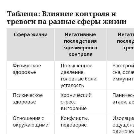
Таблица: Влияние контроля и
тревоги на разные сферы жизни
Сфера жизни
Негативные
Негат
последствия
после
чрезмерного
тре
контроля
Физическое
Повышенное
Расстрой
здоровье
давление,
сна, осл
головные боли,
иммунит
усталость
Психическое
Хронический
Паничес
здоровье
стресс,
атаки, д
выгорание
Отношения с
Конфликты,
Изоляци
окружающими
недоверие
ощущен
одиноче