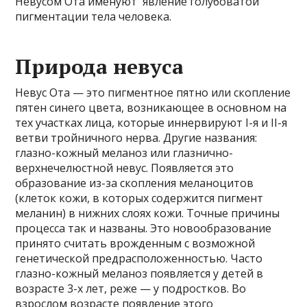
Невусом Ота именуют явление голубоватой
пигментации тела человека.
Природа невуса
Невус Ота — это пигментное пятно или скопление
пятен синего цвета, возникающее в основном на
тех участках лица, которые иннервируют I-я и II-я
ветви тройничного нерва. Другие названия:
глазно-кожный меланоз или глазнично-
верхнечелюстной невус. Появляется это
образование из-за скопления меланоцитов
(клеток кожи, в которых содержится пигмент
меланин) в нижних слоях кожи. Точные причины
процесса так и названы. Это новообразование
принято считать врожденным с возможной
генетической предрасположенностью. Часто
глазно-кожный меланоз появляется у детей в
возрасте 3-х лет, реже — у подростков. Во
взрослом возрасте появление этого