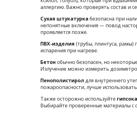
ксилол, толуол), которые при вдыхани
аллергию. Важно проверять состав и с
Сухая штукатурка
безопасна при нали
непонятные включения — повод настор
проявляется позже.
ПВХ-изделия
(трубы, плинтуса, рамы)
испарения при нагреве.
Бетон
обычно безопасен, но некоторы
Излучение можно измерить дозиметром
Пенополистирол
для внутреннего уте
пожароопасности, лучше использовать
Также осторожно используйте
гипсок
Выбирайте проверенные материалы с с