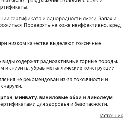
и вызывают раздражение, головную боль и
ертификаты.
чии сертификата и однородности смеси. Запах и
ожиться. Проверять на коже неэффективно, вред
 при низком качестве выделяют токсичные
е виды содержат радиоактивные горные породы.
 и снизить, убрав металлические конструкции.
пления не рекомендован из-за токсичности и
 снаружи.
артон
,
минвату
,
виниловые обои
и
линолеум
.
ертификатами для здоровья и безопасности.
Источник