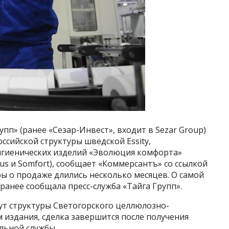
п» (ранее «Сезар-Инвест», входит в Sezar Group)
сийской структуры шведской Essity,
игиенических изделий «Эволюция комфорта»
lus и Somfort), сообщает «Коммерсантъ» со ссылкой
ры о продаже длились несколько месяцев. О самой
 ранее сообщала пресс-служба «Тайга Групп».
ут структуры Светогорского целлюлозно-
 издания, сделка завершится после получения
ьной службы.