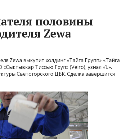
пателя половины
дителя Zewa
еля Zewa выкупит холдинг «Тайга Групп» «Тайга
 «Сыктывкар Тиссью Груп» (Veiro), узнал «Ъ».
уктуры Светогорского ЦБК. Сделка завершится