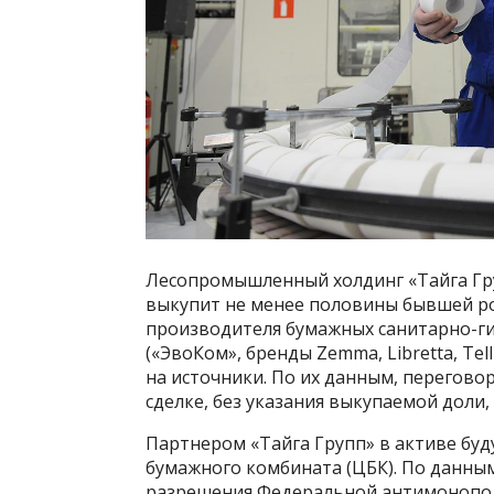
Лесопромышленный холдинг «Тайга Груп
выкупит не менее половины бывшей рос
производителя бумажных санитарно-г
(«ЭвоКом», бренды Zemma, Libretta, Tel
на источники. По их данным, перегово
сделке, без указания выкупаемой доли,
Партнером «Тайга Групп» в активе буд
бумажного комбината (ЦБК). По данным
разрешения Федеральной антимонопол