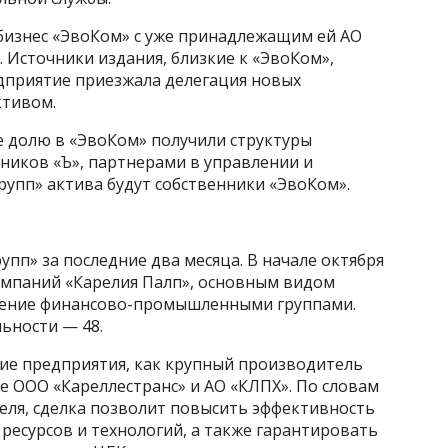
 бизнес «ЭвоКом» с уже принадлежащим ей АО
. Источники издания, близкие к «ЭвоКом»,
редприятие приезжала делегация новых
ктивом.
ее долю в «ЭвоКом» получили структуры
ников «Ъ», партнерами в управлении и
упп» актива будут собственники «ЭвоКом».
рупп» за последние два месяца. В начале октября
омпаний «Карелия Палп», основным видом
вление финансово-промышленными группами.
ьности — 48.
кие предприятия, как крупный производитель
е ООО «Кареллестранс» и АО «КЛПХ». По словам
ля, сделка позволит повысить эффективность
ресурсов и технологий, а также гарантировать