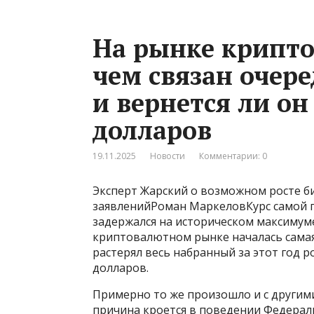
На рынке крипто
чем связан очер
и вернется ли он
долларов
19.11.2025
Новости
Комментарии: 0
Эксперт Жарский о возможном росте б
заявленийРоман МаркеловКурс самой 
задержался на историческом максимуме
криптовалютном рынке началась самая
растерял весь набранный за этот год р
долларов.
Примерно то же произошло и с другим
причина кроется в поведении Федерал