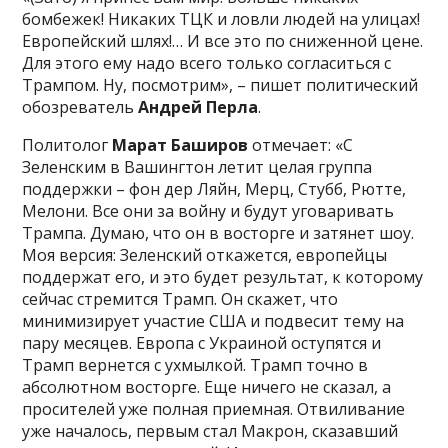
бомбежек! Никаких ТЦК и ловли людей на улицах!
Европейский шлях!… И все это по сниженной цене.
Для этого ему надо всего только согласиться с
Трампом. Ну, посмотрим», – пишет политический
обозреватель
Андрей Перла
.
Политолог
Марат Баширов
отмечает: «С
Зеленским в Вашингтон летит целая группа
поддержки – фон дер Ляйн, Мерц, Стубб, Рютте,
Мелони. Все они за войну и будут уговаривать
Трампа. Думаю, что он в восторге и затянет шоу.
Моя версия: Зеленский откажется, европейцы
поддержат его, и это будет результат, к которому
сейчас стремится Трамп. Он скажет, что
минимизирует участие США и подвесит тему на
пару месяцев. Европа с Украиной оступятся и
Трамп вернется с ухмылкой. Трамп точно в
абсолютном восторге. Еще ничего не сказал, а
просителей уже полная приемная. Отвиливание
уже началось, первым стал Макрон, сказавший