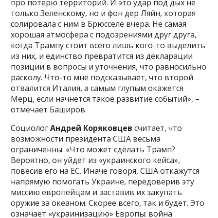
про потерю территорий. И это удар под дых не
только Зеленскому, но и фон дер Ляйн, которая
солировала с ним в Брюсселе вчера. Не самая
хорошая атмосфера с подозрениями друг друга,
когда Трампу стоит всего лишь кого-то выделить
из них, и единство превратится из декларации
позиции в вопросы и уточнения, что равносильно
расколу. Что-то мне подсказывает, что второй
отвалится Италия, а самым глупым окажется
Мерц, если начнется такое развитие событий», –
отмечает Баширов.
Социолог
Андрей Коряковцев
считает, что
возможности президента США весьма
ограниченны. «Что может сделать Трамп?
Вероятно, он уйдет из «украинского кейса»,
повесив его на ЕС. Иначе говоря, США откажутся
напрямую помогать Украине, передоверив эту
миссию европейцам и заставив их закупать
оружие за океаном. Скорее всего, так и будет. Это
означает «украинизацию» Европы: война