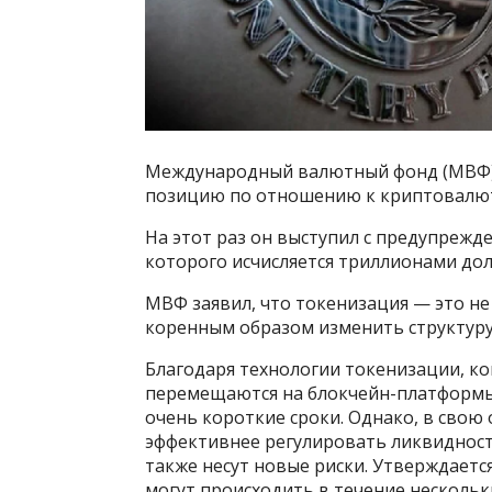
Международный валютный фонд (МВФ),
позицию по отношению к криптовалют
На этот раз он выступил с предупрежд
которого исчисляется триллионами дол
МВФ заявил, что токенизация — это не
коренным образом изменить структур
Благодаря технологии токенизации, ког
перемещаются на блокчейн-платформы,
очень короткие сроки. Однако, в свою
эффективнее регулировать ликвидность
также несут новые риски. Утверждаетс
могут происходить в течение нескольк