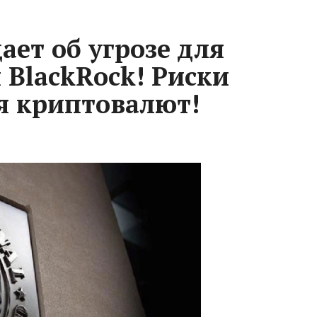
ет об угрозе для
 BlackRock! Риски
я криптовалют!