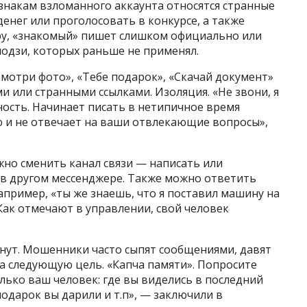
знакам взломанного аккаунта относятся странные
енег или проголосовать в конкурсе, а также
ру, «знакомый» пишет слишком официально или
модзи, которых раньше не применял.
мотри фото», «Тебе подарок», «Скачай документ»
и или странными ссылками. Изоляция. «Не звони, я
ость. Начинает писать в нетипичное время
ю и не отвечает на ваши отвлекающие вопросы»,
жно сменить канал связи — написать или
в другом мессенджере. Также можно ответить
пример, «ты же знаешь, что я поставил машину на
 Как отмечают в управлении, свой человек
инут. Мошенники часто сыпят сообщениями, давят
а следующую цель. «Капча памяти». Попросите
лько ваш человек: где вы виделись в последний
подарок вы дарили и т.п», — заключили в