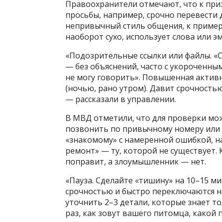
Правоохранители отмечают, что к при
просьбы, например, срочно перевести д
непривычный стиль общения, к приме
наоборот сухо, использует слова или э
«Подозрительные ссылки или файлы. «С
— без объяснений, часто с укороченным
не могу говорить». Повышенная активн
(ночью, рано утром). Давит срочность
— рассказали в управлении.
В МВД отметили, что для проверки мо
позвонить по привычному номеру или 
«знакомому» с намеренной ошибкой, на
ремонт» — ту, которой не существует.
поправит, а злоумышленник — нет.
«Пауза. Сделайте «тишину» на 10–15 м
срочностью и быстро переключаются н
уточнить 2–3 детали, которые знает то
раз, как зовут вашего питомца, какой 