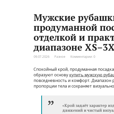
Мужские рубашки
продуманной пос
отделкой и прак
диапазоне XS–3
09.07.2026
Разное
Комментарии: 0
Спокойный крой, продуманная посадка,
образуют основу
купить мужскую руба
повседневность и комфорт. Диапазон 
пропорции тела и сохраняет визуально
«Крой задаёт характер из
движений и чистый визуа