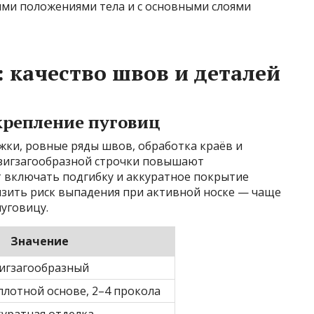
ыми положениями тела и с основными слоями
: качество швов и деталей
крепление пуговиц
жки, ровные ряды швов, обработка краёв и
 зигзагообразной строчки повышают
т включать подгибку и аккуратное покрытие
изить риск выпадения при активной носке — чаще
уговицу.
Значение
зигзагообразный
плотной основе, 2–4 прокола
куратная отделка