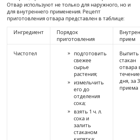
Отвар используют не только для наружного, но и
для внутреннего применения. Рецепт
приготовления отвара представлен в таблице:
Ингредиент
Порядок
Внутре
приготовления
прием
Чистотел
подготовить
Выпить
свежее
стакан
сырье
отвара 
растения;
течение
дня, за
измельчить
приема
его до
отделения
сока;
взять 1 ч. л.
сока и
залить
стаканом
кипятка;