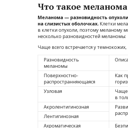
Что такое меланома
Меланома — разновидность опухоли
на слизистых оболочках.
Клетки мела
в клетки опухоли, поэтому меланому м
несколько разновидностей меланомы:
Чаще всего встречается у темнокожих,
Разновидность
Описа
меланомы
Поверхностно-
Как п
распространняющаяся
гориз
Узловая
Чаще 
в тол
Акролентигинозная
Разви
распр
Лентигинозная
Ахроматическая
Безпи