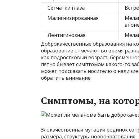
Сетчатки глаза
Встре
Малигнизированная
Мелан
апон
Лентигинозная
Мелан
Доброкачественные образования на кож
образование отмечают во время разны
как подростковый возраст, беременнос
пятно бывает симптомом какого-то заб
может подсказать носителю о наличие 
обратить внимание.
Симптомы, на кото
Злокачественная мутация родинок соп
размера, структуры новообразования.