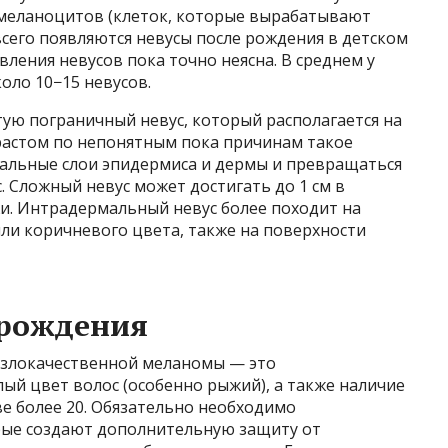
 меланоцитов (клеток, которые вырабатывают
сего появляются невусы после рождения в детском
ления невусов пока точно неясна. В среднем у
оло 10−15 невусов.
тую пограничный невус, который располагается на
зрастом по непонятным пока причинам такое
альные слои эпидермиса и дермы и превращаться
 Сложный невус может достигать до 1 см в
и. Интрадермальный невус более походит на
ли коричневого цвета, также на поверхности
рождения
 злокачественной меланомы — это
лый цвет волос (особенно рыжий), а также наличие
ве более 20. Обязательно необходимо
рые создают дополнительную защиту от