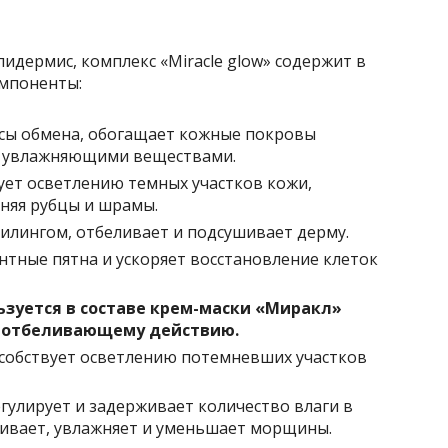
дермис, комплекс «Miracle glow» содержит в
омпоненты:
сы обмена, обогащает кожные покровы
 увлажняющими веществами.
ует осветлению темных участков кожи,
аняя рубцы и шрамы.
илингом, отбеливает и подсушивает дерму.
нтные пятна и ускоряет восстановление клеток
ьзуется в составе крем-маски «Миракл»
 отбеливающему действию.
пособствует осветлению потемневших участков
гулирует и задерживает количество влаги в
ливает, увлажняет и уменьшает морщины.