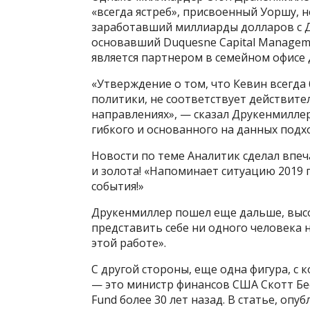
«всегда ястреб», присвоенный Уоршу, 
заработавший миллиарды долларов с Д
основавший Duquesne Capital Manageme
является партнером в семейном офисе Д
«Утверждение о том, что Кевин всегд
политики, не соответствует действител
направлениях», — сказал Друкенмилле
гибкого и основанного на данных подх
Новости по теме Аналитик сделал вп
и золота! «Напоминает ситуацию 2019
события!»
Друкенмиллер пошел еще дальше, высок
представить себе ни одного человека 
этой работе».
С другой стороны, еще одна фигура, с
— это министр финансов США Скотт Бе
Fund более 30 лет назад. В статье, опуб