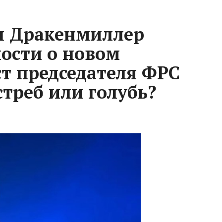
н Дракенмиллер
ости о новом
ст председателя ФРС
треб или голубь?