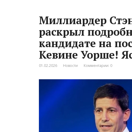
Миллиардер Стэ
раскрыл подробн
кандидате на по
Кевине Уорше! Яс
01.02.2026
Новости
Комментарии: 0