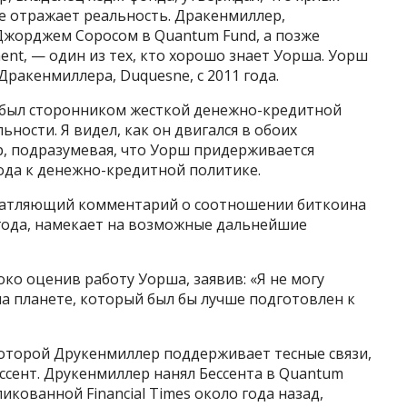
не отражает реальность. Дракенмиллер,
жорджем Соросом в Quantum Fund, а позже
nt, — один из тех, кто хорошо знает Уорша. Уорш
ракенмиллера, Duquesne, с 2011 года.
а был сторонником жесткой денежно-кредитной
ьности. Я видел, как он двигался в обоих
р, подразумевая, что Уорш придерживается
ода к денежно-кредитной политике.
ечатляющий комментарий о соотношении биткоина
 года, намекает на возможные дальнейшие
о оценив работу Уорша, заявив: «Я не могу
на планете, который был бы лучше подготовлен к
 которой Друкенмиллер поддерживает тесные связи,
ссент. Друкенмиллер нанял Бессента в Quantum
ликованной Financial Times около года назад,