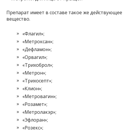
Препарат имеет в составе такое же действующее
вещество.
«Флагил»;
«Метроксан»;
«Дефламон»;
«Орвагил»;
«Трихоброл»;
«Метрон»;
«Трихосепт»;
«Клион»;
«Метровагин»;
«Розамет»;
«Метролакэр»;
«Эфлоран»;
«Розекс»;