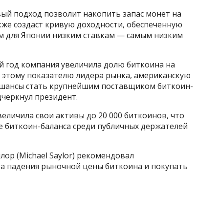
вый подход позволит накопить запас монет на
акже создаст кривую доходности, обеспеченную
ым для Японии низким ставкам — самым низким
ий год компания увеличила долю биткоина на
о этому показателю лидера рынка, американскую
все шансы стать крупнейшим поставщиком биткоин-
дчеркнул президент.
величила свои активы до 20 000 биткоинов, что
е биткоин-баланса среди публичных держателей
лор (Michael Saylor) рекомендовал
а падения рыночной цены биткоина и покупать