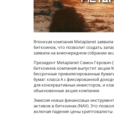
Японская компания Metaplanet заявила 
биткоинов, что позволит создать запас
заявила на внеочередном собрании акц
Президент Metaplanet Симон Герович (
биткоинов компания выпустит акции M
бессрочные привилегированные бумаги
бумаг: класса A с фиксированной дохо
для консервативных инвесторов, и кла
обыкновенные акции компании.
Эмиссия новых финансовых инструмент
активов в биткоинах (NAV). Это позво
включая падение цены криптовалюты н