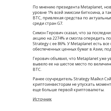
По мнению президента Metaplanet, но
уровне 1% всей эмиссии биткоина, а т
BTC, привлекая средства по актуальн
среди стран G7.
Симон Герович сказал, что за последн
акцию на 2274% и смогла опередить п
Strategy с ее 86%. У Metaplanet есть 
обеспеченных ценных бумаг в Азии, по
Герович объявил, что Metaplanet уже у
вывело ее на шестое место по величин
BTC.
Ранее соучредитель Strategy Майкл Сэй
криптоинвесторам не упускать момент
еще больше первой криптовалюты.
Источник