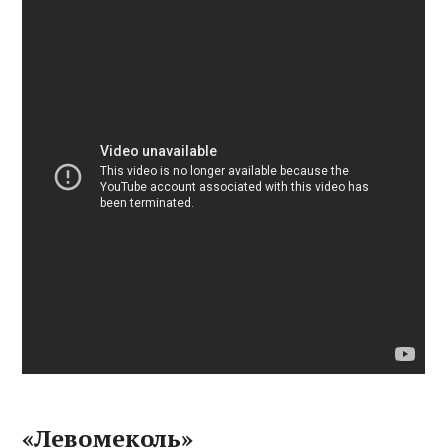
«Левомеколь»