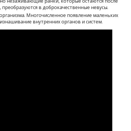
ьно незаживающие ранки, которые остаются после
, преобразуются в доброкачественные невусы.
 организма. Многочисленное появление маленьких
 изнашивание внутренних органов и систем.