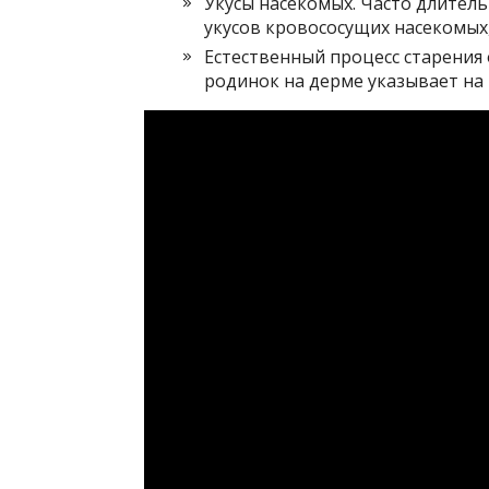
Укусы насекомых. Часто длител
укусов кровососущих насекомых
Естественный процесс старения
родинок на дерме указывает на