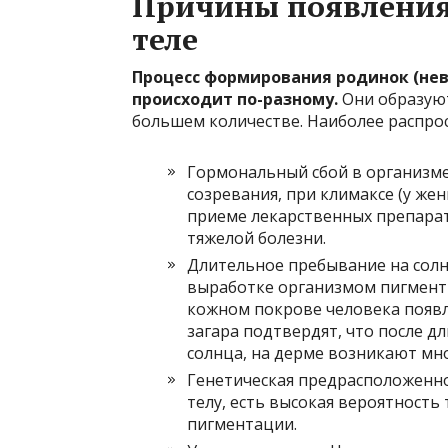
Причины появления
теле
Процесс формирования родинок (нев
происходит по-разному.
Они образуют
большем количестве. Наиболее распро
Гормональный сбой в организме
созревания, при климаксе (у же
приеме лекарственных препарат
тяжелой болезни.
Длительное пребывание на солн
выработке организмом пигментн
кожном покрове человека появл
загара подтвердят, что после 
солнца, на дерме возникают мн
Генетическая предрасположенно
телу, есть высокая вероятность
пигментации.