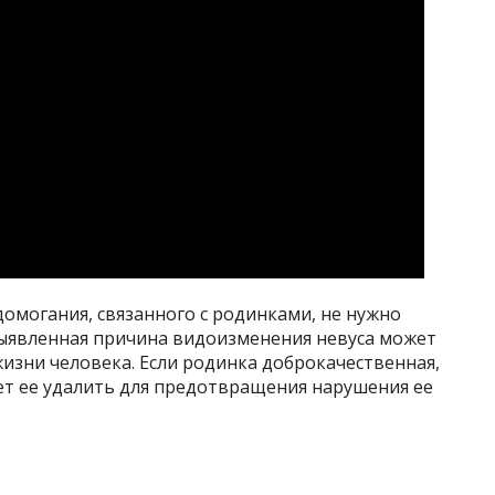
омогания, связанного с родинками, не нужно
выявленная причина видоизменения невуса может
зни человека. Если родинка доброкачественная,
ет ее удалить для предотвращения нарушения ее