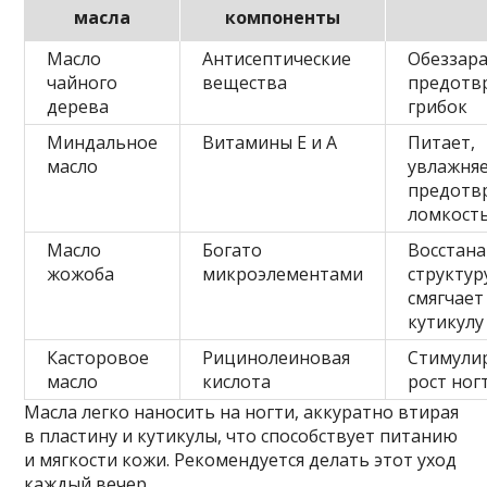
масла
компоненты
Масло
Антисептические
Обеззар
чайного
вещества
предотв
дерева
грибок
Миндальное
Витамины Е и А
Питает,
масло
увлажняе
предотв
ломкост
Масло
Богато
Восстан
жожоба
микроэлементами
структур
смягчает
кутикулу
Касторовое
Рицинолеиновая
Стимули
масло
кислота
рост ног
Масла легко наносить на ногти, аккуратно втирая
в пластину и кутикулы, что способствует питанию
и мягкости кожи. Рекомендуется делать этот уход
каждый вечер.