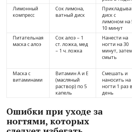
Лимонный
Сок лимона,
Прикладыва
компресс
ватный диск
диск с
лимоном на 
10 минут
Питательная
Сок алоэ – 1
Нанести на
маска с алоэ
ст. ложка, мед
ногти на 30
– 1 ч. ложка
минут, зате
смыть
Маска с
Витамин А и Е
Смешать и
витаминами
(масляный
наносить на
раствор) по 5
ногти 1 раз 
капель
день
Ошибки при уходе за
ногтями, которых
следует избегать