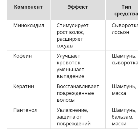
Компонент
Эффект
Тип
средств
Миноксидил
Стимулирует
Сыворотка
рост волос,
лосьон
расширяет
сосуды
Кофеин
Улучшает
Шампунь,
кровоток,
сыворотк
уменьшает
выпадение
Кератин
Восстанавливает
Шампунь,
поврежденные
маска
волосы
Пантенол
Увлажнение,
Шампунь,
защита от
бальзам,
повреждений
маски