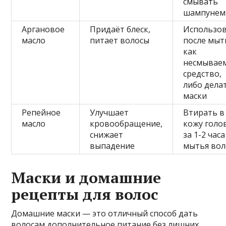
смывать
шампунем
Аргановое
Придаёт блеск,
Использо
масло
питает волосы
после мыт
как
несмывае
средство,
либо дела
маски
Репейное
Улучшает
Втирать в
масло
кровообращение,
кожу голо
снижает
за 1-2 часа
выпадение
мытья вол
Маски и домашние
рецепты для волос
Домашние маски — это отличный способ дать
волосам дополнительное питание без лишних