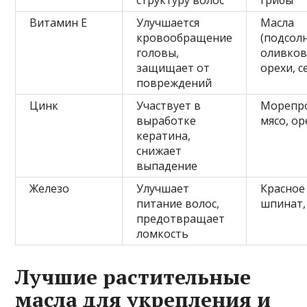
Витамин E
Улучшается
Масла
кровообращение
(подсол
головы,
оливков
защищает от
орехи, 
повреждений
Цинк
Участвует в
Морепр
выработке
мясо, ор
кератина,
снижает
выпадение
Железо
Улучшает
Красное
питание волос,
шпинат,
предотвращает
ломкость
Лучшие растительные
масла для укрепления и