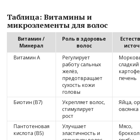
Таблица: Витамины и
микроэлементы для волос
Витамин /
Роль в здоровье
Естест
Минерал
волос
исто
Витамин A
Регулирует
Морков
работу сальных
сладкий
желёз,
картофе
предотвращает
печень
сухость кожи
головы
Биотин (B7)
Укрепляет волос,
Яйца, ор
стимулирует
овсянка
рост
Пантотеновая
Улучшает
Мясо,
кислота (B5)
эластичность и
броккол
структуру волос
грибы