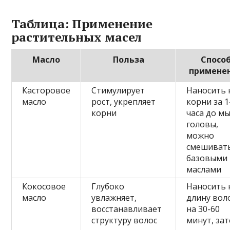
Таблица: Применение
растительных масел
Масло
Польза
Спосо
примене
Касторовое
Стимулирует
Наносить 
масло
рост, укрепляет
корни за 1
корни
часа до м
головы,
можно
смешивать
базовыми
маслами
Кокосовое
Глубоко
Наносить 
масло
увлажняет,
длину вол
восстанавливает
на 30-60
структуру волос
минут, за