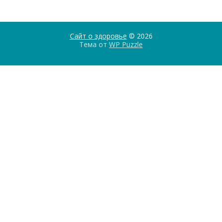
Сайт о здоровье
© 2026
Тема от
WP Puzzle