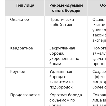
Тип лица
Рекомендуемый
Ос
стиль бороды
Овальное
Практически
Оваль
любой стиль
считае
универ
такой 
экспер
Квадратное
Закругленная
Помога
борода,
тяжелу
укороченная по
сделат
бокам
пропо
Круглое
Удлинённая
Создаё
борода с
эффект
акцентом на
лица, 
подбородок
более 
Продолговатое
Короткая борода
Сокращ
с объемом по
лица в
бокам
добавл