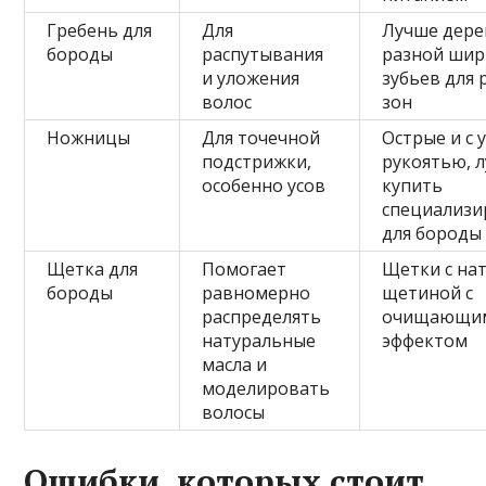
Гребень для
Для
Лучше дере
бороды
распутывания
разной ши
и уложения
зубьев для 
волос
зон
Ножницы
Для точечной
Острые и с 
подстрижки,
рукоятью, 
особенно усов
купить
специализ
для бороды
Щетка для
Помогает
Щетки с на
бороды
равномерно
щетиной с
распределять
очищающи
натуральные
эффектом
масла и
моделировать
волосы
Ошибки, которых стоит