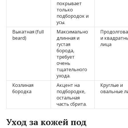
покрывает
только
подбородок и
усы.
Выкатная (full
Максимально
Продолгов
beard)
длинная и
и квадратн
густая
лица
борода,
требует
очень
тщательного
ухода.
Козлиная
Акцент на
Круглые и
бородка
подбородке,
овальные л
остальная
часть сбрита.
Уход за кожей под