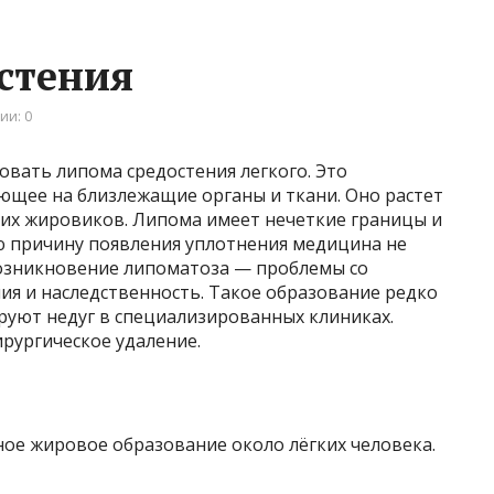
стения
ии: 0
вать липома средостения легкого. Это
ющее на близлежащие органы и ткани. Оно растет
их жировиков. Липома имеет нечеткие границы и
ю причину появления уплотнения медицина не
озникновение липоматоза — проблемы со
я и наследственность. Такое образование редко
руют недуг в специализированных клиниках.
рургическое удаление.
ое жировое образование около лёгких человека.