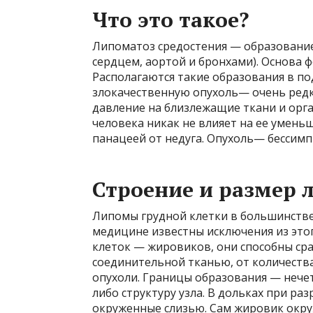
Что это такое?
Липоматоз средостения — образование
сердцем, аортой и бронхами). Основа
Располагаются такие образования в п
злокачественную опухоль— очень редк
давление на близлежащие ткани и орга
человека никак не влияет на ее умень
панацеей от недуга. Опухоль— бессимп
Строение и размер 
Липомы грудной клетки в большинстве
медицине известны исключения из этог
клеток — жировиков, они способны сра
соединительной тканью, от количества
опухоли. Границы образования — нече
либо структуру узла. В дольках при р
окруженные слизью. Сам жировик окру