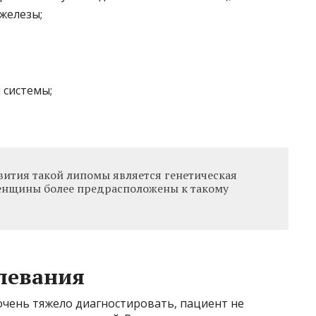
железы;
системы;
ития такой липомы является генетическая
енщины более предрасположены к такому
левания
очень тяжело диагностировать, пациент не