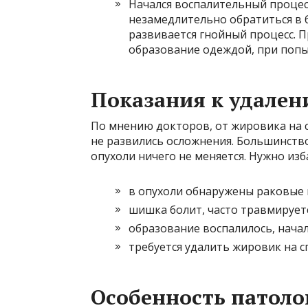
Начался воспалительный процесс
незамедлительно обратиться в 
развивается гнойный процесс. П
образование одеждой, при попы
Показания к удале
По мнению докторов, от жировика на с
не развились осложнения. Большинство
опухоли ничего не меняется. Нужно изб
в опухоли обнаружены раковые 
шишка болит, часто травмирует
образование воспалилось, начал
требуется удалить жировик на сп
Особенность патоло