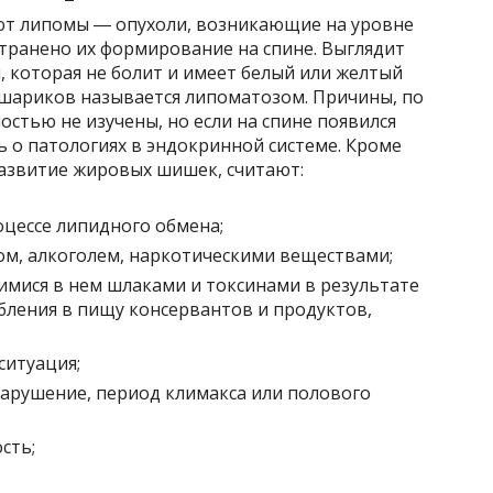
т липомы ― опухоли, возникающие на уровне
транено их формирование на спине. Выглядит
 которая не болит и имеет белый или желтый
шариков называется липоматозом. Причины, по
стью не изучены, но если на спине появился
 о патологиях в эндокринной системе. Кроме
азвитие жировых шишек, считают:
оцессе липидного обмена;
м, алкоголем, наркотическими веществами;
мися в нем шлаками и токсинами в результате
бления в пищу консервантов и продуктов,
ситуация;
арушение, период климакса или полового
сть;