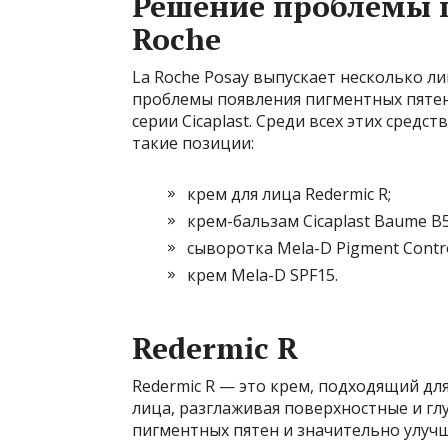
Решение проблемы 
Roche
La Roche Posay выпускает несколько л
проблемы появления пигментных пятен.
серии Cicaplast. Среди всех этих средс
такие позиции:
крем для лица Redermic R;
крем-бальзам Cicaplast Baume B5
сыворотка Mela-D Pigment Contro
крем Mela-D SPF15.
Redermic R
Redermic R — это крем, подходящий дл
лица, разглаживая поверхностные и г
пигментных пятен и значительно улучш