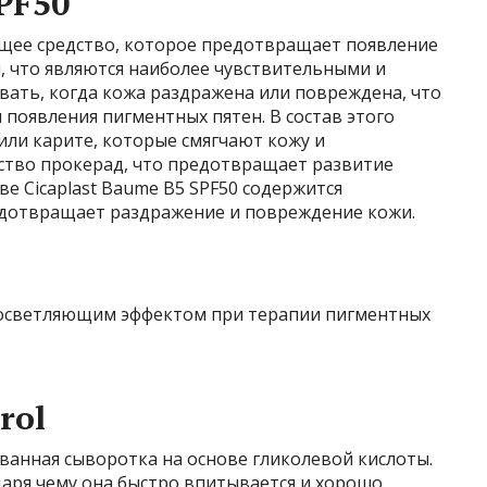
SPF50
щее средство, которое предотвращает появление
и, что являются наиболее чувствительными и
вать, когда кожа раздражена или повреждена, что
 появления пигментных пятен. В состав этого
 или карите, которые смягчают кожу и
ство прокерад, что предотвращает развитие
ве Cicaplast Baume B5 SPF50 содержится
дотвращает раздражение и повреждение кожи.
т осветляющим эффектом при терапии пигментных
rol
ванная сыворотка на основе гликолевой кислоты.
одаря чему она быстро впитывается и хорошо