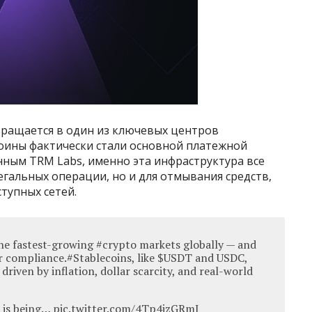
ращается в один из ключевых центров
коины фактически стали основной платежной
анным TRM Labs, именно эта инфраструктура все
егальных операции, но и для отмывания средств,
тупных сетей.
the fastest-growing #crypto markets globally — and
r compliance.#Stablecoins, like $USDT and USDC,
driven by inflation, dollar scarcity, and real-world
e is being… pic.twitter.com/4Tp4jzGRmJ