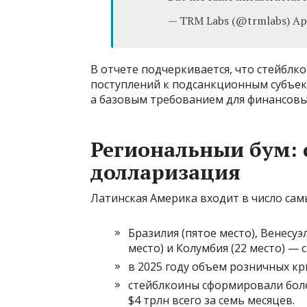
— TRM Labs (@trmlabs) Apr
В отчете подчеркивается, что стейблк
поступлений к подсанкционным субъект
а базовым требованием для финансовы
Региональныи бум: 
долларизация
Латинская Америка входит в число са
Бразилия (пятое место), Венесуэл
место) и Колумбия (22 место) —
в 2025 году объем розничных кр
стейблкоины сформировали боле
$4 трлн всего за семь месяцев.