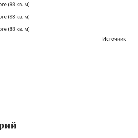
Источник
рий