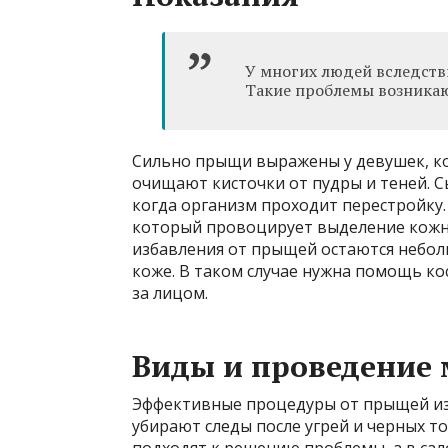
У многих людей вследстви
Такие проблемы возникают 
Сильно прыщи выражены у девушек, ко
очищают кисточки от пудры и теней. Сы
когда организм проходит перестройку.
который провоцирует выделение кожног
избавления от прыщей остаются неболь
коже. В таком случае нужна помощь ко
за лицом.
Виды и проведение
Эффективные процедуры от прыщей из
убирают следы после угрей и черных т
подходят к решению проблемы, а в са