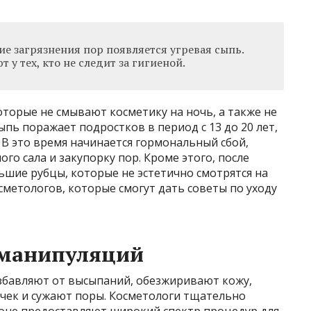
е загрязнения пор появляется угревая сыпь.
у тех, кто не следит за гигиеной.
торые не смывают косметику на ночь, а также не
пь поражает подростков в период с 13 до 20 лет,
 В это время начинается гормональный сбой,
о сала и закупорку пор. Кроме этого, после
шие рубцы, которые не эстетично смотрятся на
сметологов, которые смогут дать советы по уходу
 манипуляций
бавляют от высыпаний, обезжиривают кожу,
очек и сужают поры. Косметологи тщательно
лоне предоставляют широкий спектр процедур для