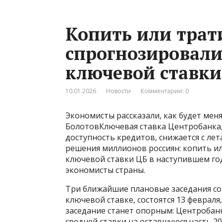
Копить или трат
спрогнозировал
ключевой ставки 
10.01.2026
Новости
Комментарии: 0
Экономисты рассказали, как будет меня
БолотовКлючевая ставка Центробанка,
доступность кредитов, снижается с лета
решения миллионов россиян: копить и
ключевой ставки ЦБ в наступившем год
экономисты страны.
Три ближайшие плановые заседания со
ключевой ставке, состоятся 13 февраля,
заседание станет опорным: Центробан
средней ставки на оставшуюся часть 20