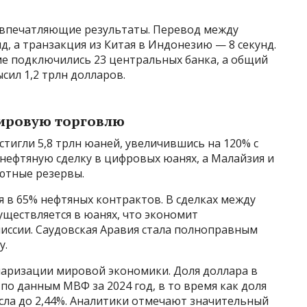
впечатляющие результаты. Перевод между
д, а транзакция из Китая в Индонезию — 8 секунд.
ме подключились 23 центральных банка, а общий
ил 1,2 трлн долларов.
ировую торговлю
остигли 5,8 трлн юаней, увеличившись на 120% с
 нефтяную сделку в цифровых юанях, а Малайзия и
ютные резервы.
 в 65% нефтяных контрактов. В сделках между
существляется в юанях, что экономит
иссии. Саудовская Аравия стала полноправным
у.
аризации мировой экономики. Доля доллара в
по данным МВФ за 2024 год, в то время как доля
ла до 2,44%. Аналитики отмечают значительный