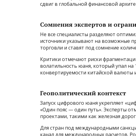
сдвиг в глобальной финансовой архите
Сомнения экспертов и огран
Не все специалисты разделяют оптими
источники указывают на возможные пр
торговли и ставят под сомнение колич
Критики отмечают риски фрагментаци
волатильность юаня, который упал на 
конвертируемости китайской валюты и
Геополитический контекст
Запуск цифрового юаня укрепляет «ц
«Один пояс — один путь». Эксперты о
проектами, такими как железная дорог
Для стран под международными санкц
канал для международных расчетов. Ро