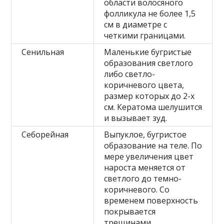
области волосяного
фолликула не более 1,5
см в диаметре с
четкими границами.
Сенильная
Маленькие бугристые
образования светлого
либо светло-
коричневого цвета,
размер которых до 2-х
см. Кератома шелушится
и вызывает зуд.
Себорейная
Выпуклое, бугристое
образование на теле. По
мере увеличения цвет
нароста меняется от
светлого до темно-
коричневого. Со
временем поверхность
покрывается
трещинами.