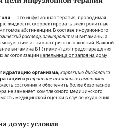
и цели инфузионной терапии
голя
— это инфузионная терапия, проводимая
ерю жидкости, скорректировать электролитные
мптомов абстиненции. В составе инфузионного
огический раствор, электролиты
и витамины, а
амочувствие и снижают риск осложнений. Важной
дение витамина B1 (тиамин) для предотвращения
ях алкоголизации
капельница от запоя на дому
:
гидратацию организма
,
коррекцию дисбаланса
дратации
и
устранение некоторых симптомов
яжесть состояния и обеспечить более безопасное
ура не заменяет комплексного медицинского
имость медицинской оценки в случае ухудшения
на дому: условия