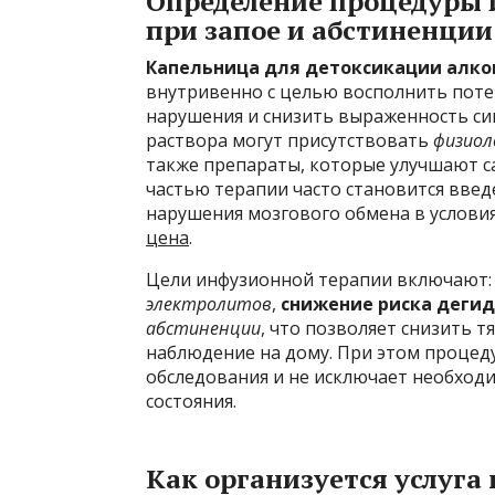
Определение процедуры 
при запое и абстиненции
Капельница для детоксикации алко
внутривенно с целью восполнить пот
нарушения и снизить выраженность си
раствора могут присутствовать
физиол
также препараты, которые улучшают с
частью терапии часто становится вве
нарушения мозгового обмена в услови
цена
.
Цели инфузионной терапии включают
электролитов
,
снижение риска деги
абстиненции
, что позволяет снизить т
наблюдение на дому. При этом процед
обследования и не исключает необход
состояния.
Как организуется услуга 