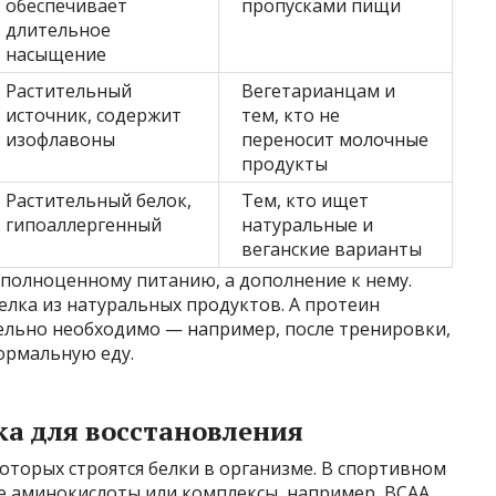
обеспечивает
пропусками пищи
длительное
насыщение
Растительный
Вегетарианцам и
источник, содержит
тем, кто не
изофлавоны
переносит молочные
продукты
Растительный белок,
Тем, кто ищет
гипоаллергенный
натуральные и
веганские варианты
 полноценному питанию, а дополнение к нему.
елка из натуральных продуктов. А протеин
тельно необходимо — например, после тренировки,
ормальную еду.
а для восстановления
оторых строятся белки в организме. В спортивном
е аминокислоты или комплексы, например, BCAA