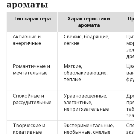
ароматы
Тип характера
Характеристики
П
аромата
Активные и
Свежие, бодрящие,
Ци
энергичные
лёгкие
мо
зе
др
Романтичные и
Мягкие,
Цв
мечтательные
обволакивающие,
ван
тёплые
фр
Спокойные и
Уравновешенные,
Др
рассудительные
элегантные,
пр
непритязательные
та
зе
Творческие и
Экспериментальные,
Сп
креативные
необычные, смелые
эк