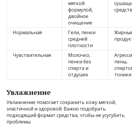
мягкой
сушащ
формулой,
средст
двойное
очищение
Нормальная
Гели, пенки
Жирны
средней
продук
плотности
Чувствительная
Молочко,
Агресс
пенки без
пены,
спирта и
спирто
отдушек
тоники
Увлажнение
Увлажнение помогает сохранить кожу мягкой,
эластичной и здоровой. Важно подобрать
подходящий формат средства, чтобы не усугубить
проблемы.