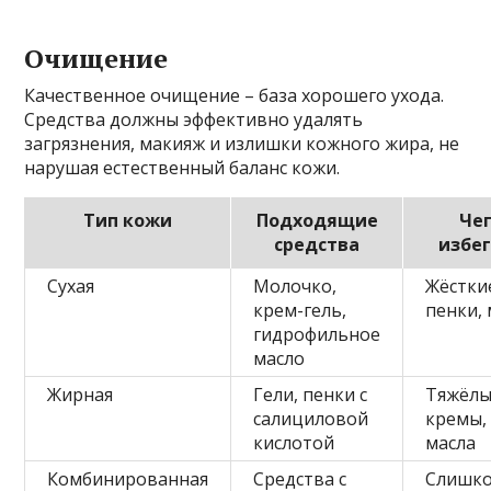
Очищение
Качественное очищение – база хорошего ухода.
Средства должны эффективно удалять
загрязнения, макияж и излишки кожного жира, не
нарушая естественный баланс кожи.
Тип кожи
Подходящие
Че
средства
избе
Сухая
Молочко,
Жёстки
крем-гель,
пенки,
гидрофильное
масло
Жирная
Гели, пенки с
Тяжёл
салициловой
кремы,
кислотой
масла
Комбинированная
Средства с
Слишк