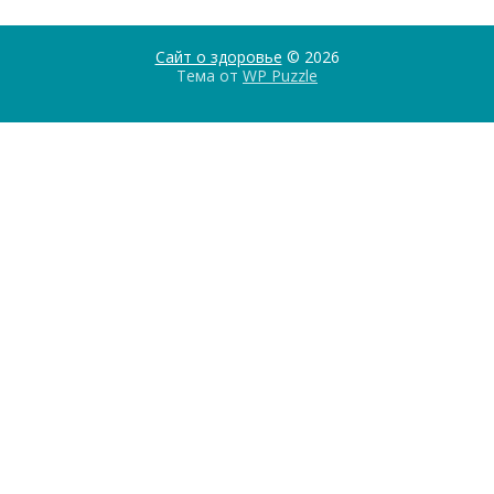
Сайт о здоровье
© 2026
Тема от
WP Puzzle