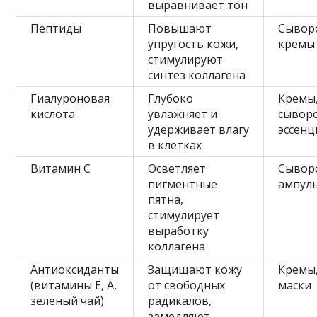
выравнивает тон
Пептиды
Повышают
Сывор
упругость кожи,
кремы
стимулируют
синтез коллагена
Гиалуроновая
Глубоко
Кремы
кислота
увлажняет и
сывор
удерживает влагу
эссенц
в клетках
Витамин С
Осветляет
Сывор
пигментные
ампул
пятна,
стимулирует
выработку
коллагена
Антиоксиданты
Защищают кожу
Кремы
(витамины Е, А,
от свободных
маски
зеленый чай)
радикалов,
замедляют