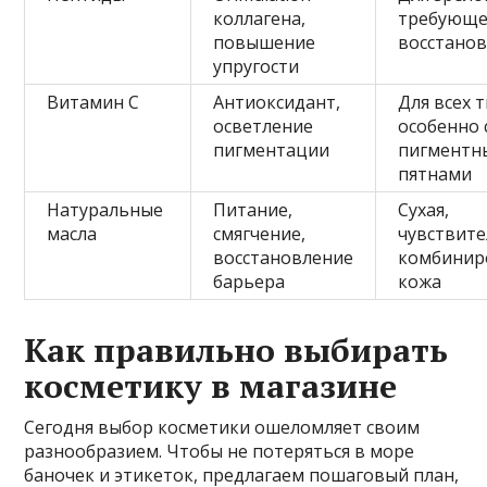
коллагена,
требующ
повышение
восстано
упругости
Витамин С
Антиоксидант,
Для всех 
осветление
особенно 
пигментации
пигментн
пятнами
Натуральные
Питание,
Сухая,
масла
смягчение,
чувствите
восстановление
комбинир
барьера
кожа
Как правильно выбирать
косметику в магазине
Сегодня выбор косметики ошеломляет своим
разнообразием. Чтобы не потеряться в море
баночек и этикеток, предлагаем пошаговый план,