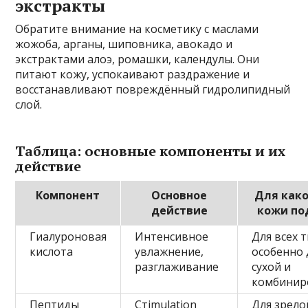
экстракты
Обратите внимание на косметику с маслами
жожоба, арганы, шиповника, авокадо и
экстрактами алоэ, ромашки, календулы. Они
питают кожу, успокаивают раздражение и
восстанавливают повреждённый гидролипидный
слой.
Таблица: основные компоненты и их
действие
Компонент
Основное
Для како
действие
кожи по
Гиалуроновая
Интенсивное
Для всех 
кислота
увлажнение,
особенно 
разглаживание
сухой и
комбинир
Пептиды
Стimulation
Для зрело