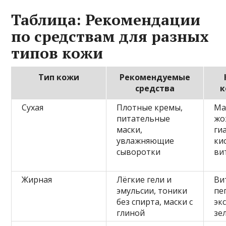
Таблица: Рекомендации
по средствам для разных
типов кожи
Тип кожи
Рекомендуемые
средства
к
Сухая
Плотные кремы,
Ма
питательные
жо
маски,
ги
увлажняющие
ки
сыворотки
ви
Жирная
Лёгкие гели и
Ви
эмульсии, тоники
пе
без спирта, маски с
эк
глиной
зе