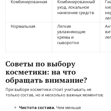
Комбинированная
Комбинированный
Ги
уход, локальное
ки
нанесение средств
ке
лё
Нормальная
Легкие
Ан
увлажняющие
ви
кремы и
ле
сыворотки
Советы по выбору
косметики: на что
обращать внимание?
При выборе косметики стоит учитывать не
только состав, но и несколько важных моментов:
Чистота состава.
Чем меньше