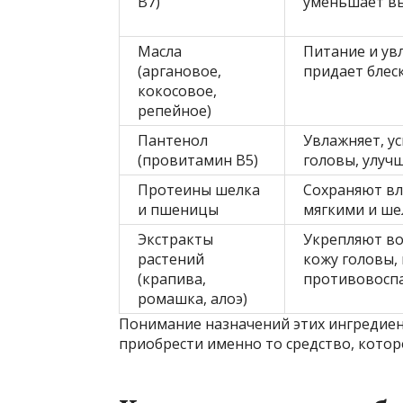
B7)
уменьшает в
Масла
Питание и ув
(аргановое,
придает блеск
кокосовое,
репейное)
Пантенол
Увлажняет, у
(провитамин B5)
головы, улучш
Протеины шелка
Сохраняют вл
и пшеницы
мягкими и ш
Экстракты
Укрепляют во
растений
кожу головы,
(крапива,
противовосп
ромашка, алоэ)
Понимание назначений этих ингредиен
приобрести именно то средство, кото