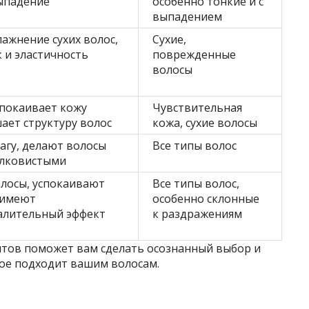
ыпадение
особенно тонкие и с
выпадением
лажнение сухих волос,
Сухие,
 и эластичность
поврежденные
волосы
спокаивает кожу
Чувствительная
ает структуру волос
кожа, сухие волосы
агу, делают волосы
Все типы волос
елковистыми
лосы, успокаивают
Все типы волос,
 имеют
особенно склонные
алительный эффект
к раздражениям
тов поможет вам сделать осознанный выбор и
рое подходит вашим волосам.