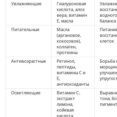
Увлажняющие
Гиалуроновая
Увлажне
кислота, алоэ
восстан
вера, витамин
водног
Е, масла
баланса
Питательные
Масла
Питание
(аргановое,
восстан
кокосовое),
клеток
коллаген,
протеины
Антивозрастные
Ретинол,
Борьба 
пептиды,
морщин
витамины С и
улучше
Е,
упругос
антиоксиданты
Осветляющие
Витамин C,
Выравн
экстракт
тона, бо
лимона,
пигмен
койевая
кислота