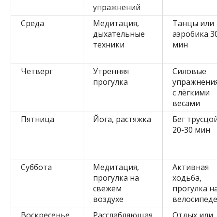
упражнений
Среда
Медитация,
Танцы или
дыхательные
аэробика 3
техники
мин
Четверг
Утренняя
Силовые
прогулка
упражнени
с лёгкими
весами
Пятница
Йога, растяжка
Бег трусцо
20-30 мин
Суббота
Медитация,
Активная
прогулка на
ходьба,
свежем
прогулка н
воздухе
велосипед
Воскресенье
Расслабляющая
Отдых или