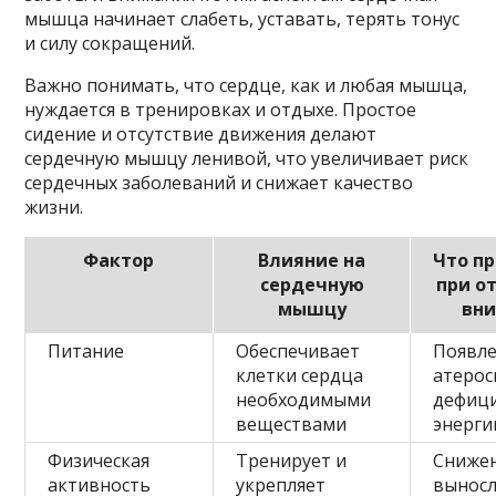
мышца начинает слабеть, уставать, терять тонус
и силу сокращений.
Важно понимать, что сердце, как и любая мышца,
нуждается в тренировках и отдыхе. Простое
сидение и отсутствие движения делают
сердечную мышцу ленивой, что увеличивает риск
сердечных заболеваний и снижает качество
жизни.
Фактор
Влияние на
Что п
сердечную
при о
мышцу
вн
Питание
Обеспечивает
Появл
клетки сердца
атерос
необходимыми
дефиц
веществами
энерги
Физическая
Тренирует и
Сниже
активность
укрепляет
выносл