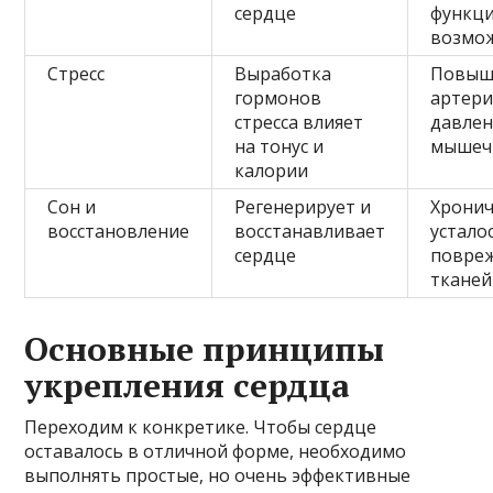
сердце
функц
возмо
Стресс
Выработка
Повыш
гормонов
артери
стресса влияет
давлен
на тонус и
мышеч
калории
Сон и
Регенерирует и
Хронич
восстановление
восстанавливает
устало
сердце
повре
тканей
Основные принципы
укрепления сердца
Переходим к конкретике. Чтобы сердце
оставалось в отличной форме, необходимо
выполнять простые, но очень эффективные