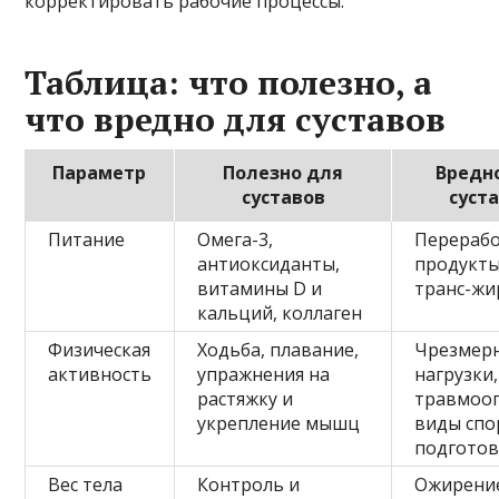
корректировать рабочие процессы.
Таблица: что полезно, а
что вредно для суставов
Параметр
Полезно для
Вредн
суставов
суст
Питание
Омега-3,
Перераб
антиоксиданты,
продукты,
витамины D и
транс-ж
кальций, коллаген
Физическая
Ходьба, плавание,
Чрезмер
активность
упражнения на
нагрузки,
растяжку и
травмоо
укрепление мышц
виды спо
подгото
Вес тела
Контроль и
Ожирени