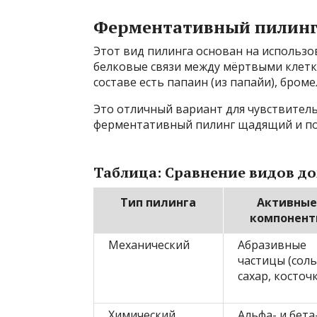
Ферментативный пилин
Этот вид пилинга основан на использ
белковые связи между мёртвыми клетк
составе есть папаин (из папайи), бром
Это отличный вариант для чувствитель
ферментативный пилинг щадящий и по
Таблица: Сравнение видов д
Тип пилинга
Активные
компонент
Механический
Абразивные
частицы (соль
сахар, косточ
Химический
Альфа- и бета