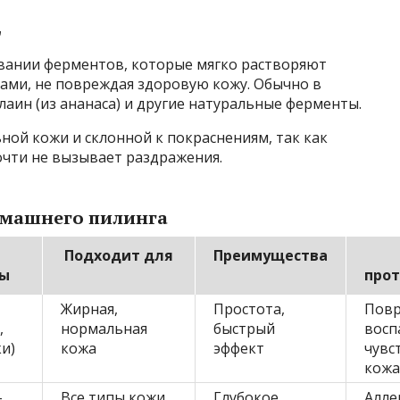
г
овании ферментов, которые мягко растворяют
ами, не повреждая здоровую кожу. Обычно в
елаин (из ананаса) и другие натуральные ферменты.
ной кожи и склонной к покраснениям, так как
чти не вызывает раздражения.
омашнего пилинга
Подходит для
Преимущества
ы
про
Жирная,
Простота,
Повр
,
нормальная
быстрый
восп
ки)
кожа
эффект
чувс
кожа
-
Все типы кожи
Глубокое
Алле