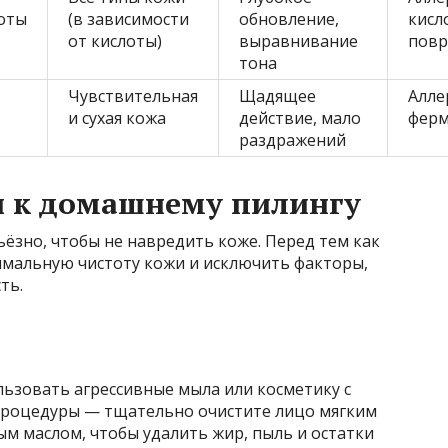
оты
(в зависимости
обновление,
кисл
от кислоты)
выравнивание
повр
тона
Чувствительная
Щадящее
Алле
и сухая кожа
действие, мало
фер
раздражений
и к домашнему пилингу
ёзно, чтобы не навредить коже. Перед тем как
имальную чистоту кожи и исключить факторы,
ть.
ользовать агрессивные мыла или косметику с
процедуры — тщательно очистите лицо мягким
м маслом, чтобы удалить жир, пыль и остатки