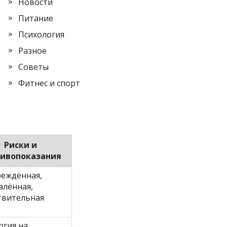
Новости
Питание
Психология
Разное
Советы
Фитнес и спорт
Риски и
тивопоказания
еждённая,
алённая,
твительная
ргия на