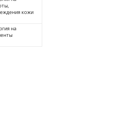
оты,
еждения кожи
ргия на
менты