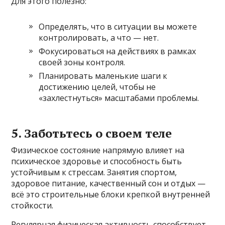
Для этого полезно:
Определять, что в ситуации вы можете
контролировать, а что — нет.
Фокусироваться на действиях в рамках
своей зоны контроля.
Планировать маленькие шаги к
достижению целей, чтобы не
«захлестнуться» масштабами проблемы.
5. Заботьтесь о своем теле
Физическое состояние напрямую влияет на
психическое здоровье и способность быть
устойчивым к стрессам. Занятия спортом,
здоровое питание, качественный сон и отдых —
всё это строительные блоки крепкой внутренней
стойкости.
Регулярная физическая активность способствует