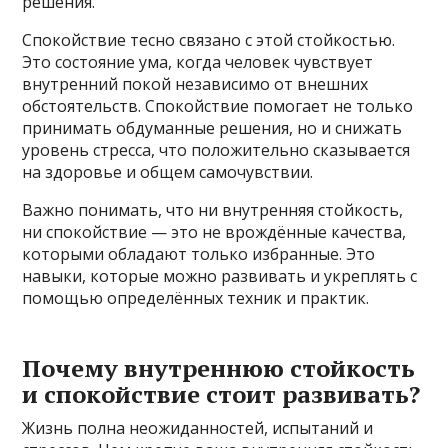
решения.
Спокойствие тесно связано с этой стойкостью.
Это состояние ума, когда человек чувствует
внутренний покой независимо от внешних
обстоятельств. Спокойствие помогает не только
принимать обдуманные решения, но и снижать
уровень стресса, что положительно сказывается
на здоровье и общем самочувствии.
Важно понимать, что ни внутренняя стойкость,
ни спокойствие — это не врождённые качества,
которыми обладают только избранные. Это
навыки, которые можно развивать и укреплять с
помощью определённых техник и практик.
Почему внутреннюю стойкость
и спокойствие стоит развивать?
Жизнь полна неожиданностей, испытаний и