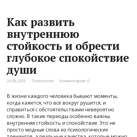
Как развить
внутреннюю
стойкость и обрести
глубокое спокойствие
души
29.08.2025
Психология
Комментарии: 0
В жизни каждого человека бывают моменты,
когда кажется, что всё вокруг рушится, и
справиться с обстоятельствами невероятно
сложно. В такие периоды особенно важны
внутренняя стойкость и спокойствие. Это не
просто модные слова из психологических
тренингов, а реальные качества, которые можно