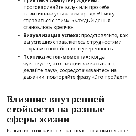
Практика самоутверждений:
проговаривайте вслух или про себя
позитивные установки вроде «Я могу
справиться с этим», «Каждый день я
становлюсь крепче».
Визуализация успеха:
представляйте, как
вы успешно справляетесь с трудностями,
сохраняя спокойствие и уверенность.
Техника «стоп-момента»:
когда
чувствуете, что эмоции захватывают,
делайте паузу, сосредотачивайтесь на
дыхании, повторяйте фразу «Это пройдёт».
Влияние внутренней
стойкости на разные
сферы жизни
Развитие этих качеств оказывает положительное