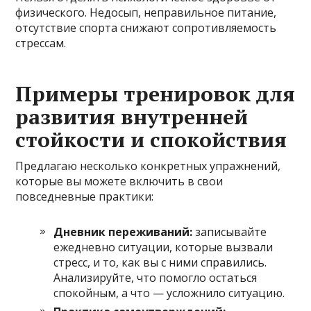
физического. Недосып, неправильное питание,
отсутствие спорта снижают сопротивляемость
стрессам.
Примеры тренировок для
развития внутренней
стойкости и спокойствия
Предлагаю несколько конкретных упражнений,
которые вы можете включить в свои
повседневные практики:
Дневник переживаний:
записывайте
ежедневно ситуации, которые вызвали
стресс, и то, как вы с ними справились.
Анализируйте, что помогло остаться
спокойным, а что — усложнило ситуацию.