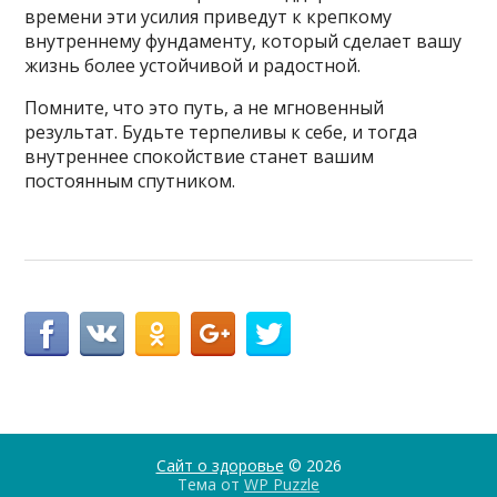
времени эти усилия приведут к крепкому
внутреннему фундаменту, который сделает вашу
жизнь более устойчивой и радостной.
Помните, что это путь, а не мгновенный
результат. Будьте терпеливы к себе, и тогда
внутреннее спокойствие станет вашим
постоянным спутником.
Сайт о здоровье
© 2026
Тема от
WP Puzzle