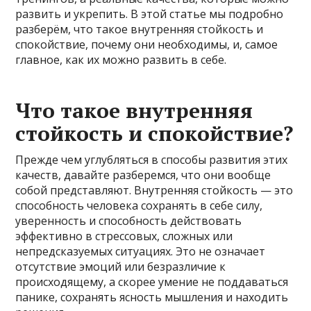
развить и укрепить. В этой статье мы подробно
разберём, что такое внутренняя стойкость и
спокойствие, почему они необходимы, и, самое
главное, как их можно развить в себе.
Что такое внутренняя
стойкость и спокойствие?
Прежде чем углубляться в способы развития этих
качеств, давайте разберемся, что они вообще
собой представляют. Внутренняя стойкость — это
способность человека сохранять в себе силу,
уверенность и способность действовать
эффективно в стрессовых, сложных или
непредсказуемых ситуациях. Это не означает
отсутствие эмоций или безразличие к
происходящему, а скорее умение не поддаваться
панике, сохранять ясность мышления и находить