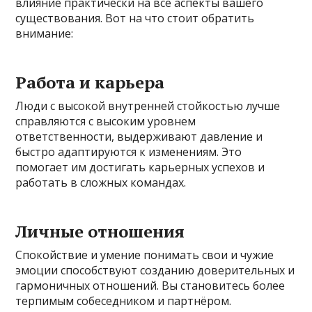
влияние практически на все аспекты вашего
существования. Вот на что стоит обратить
внимание:
Работа и карьера
Люди с высокой внутренней стойкостью лучше
справляются с высоким уровнем
ответственности, выдерживают давление и
быстро адаптируются к изменениям. Это
помогает им достигать карьерных успехов и
работать в сложных командах.
Личные отношения
Спокойствие и умение понимать свои и чужие
эмоции способствуют созданию доверительных и
гармоничных отношений. Вы становитесь более
терпимым собеседником и партнёром.