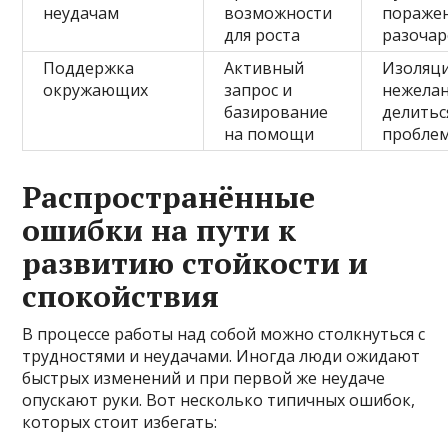
неудачам
возможности
поражен
для роста
разоча
Поддержка
Активный
Изоляци
окружающих
запрос и
нежела
базирование
делитьс
на помощи
пробле
Распространённые
ошибки на пути к
развитию стойкости и
спокойствия
В процессе работы над собой можно столкнуться с
трудностями и неудачами. Иногда люди ожидают
быстрых изменений и при первой же неудаче
опускают руки. Вот несколько типичных ошибок,
которых стоит избегать: