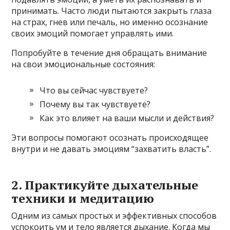
принимать. Часто люди пытаются закрыть глаза
на страх, гнев или печаль, но именно осознание
своих эмоций помогает управлять ими.
Попробуйте в течение дня обращать внимание
на свои эмоциональные состояния:
Что вы сейчас чувствуете?
Почему вы так чувствуете?
Как это влияет на ваши мысли и действия?
Эти вопросы помогают осознать происходящее
внутри и не давать эмоциям “захватить власть”.
2. Практикуйте дыхательные
техники и медитацию
Одним из самых простых и эффективных способов
успокоить ум и тело является дыхание. Когда мы