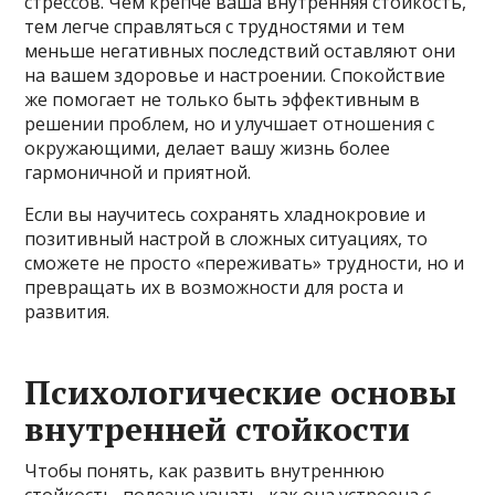
стрессов. Чем крепче ваша внутренняя стойкость,
тем легче справляться с трудностями и тем
меньше негативных последствий оставляют они
на вашем здоровье и настроении. Спокойствие
же помогает не только быть эффективным в
решении проблем, но и улучшает отношения с
окружающими, делает вашу жизнь более
гармоничной и приятной.
Если вы научитесь сохранять хладнокровие и
позитивный настрой в сложных ситуациях, то
сможете не просто «переживать» трудности, но и
превращать их в возможности для роста и
развития.
Психологические основы
внутренней стойкости
Чтобы понять, как развить внутреннюю
стойкость, полезно узнать, как она устроена с