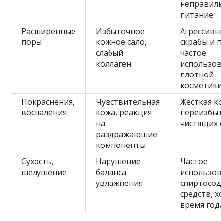
неправил
питание
Расширенные
Избыточное
Агрессив
поры
кожное сало,
скрабы и 
слабый
частое
коллаген
использо
плотной
косметик
Покраснения,
Чувствительная
Жёсткая к
воспаления
кожа, реакция
переизбы
на
чистящих 
раздражающие
компоненты
Сухость,
Нарушение
Частое
шелушение
баланса
использо
увлажнения
спиртосо
средств, 
время год