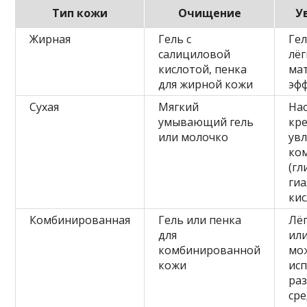
Тип кожи
Очищение
У
Жирная
Гель с
Гел
салициловой
лёг
кислотой, пенка
ма
для жирной кожи
эф
Сухая
Мягкий
На
умывающий гель
кре
или молочко
ув
ко
(гл
ги
кис
Комбинированная
Гель или пенка
Лё
для
или
комбинированной
мо
кожи
ис
ра
сре