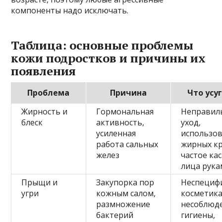
компоненты надо исключать.
Таблица: основные проблемы
кожи подростков и причины их
появления
Проблема
Причина
Что усу
Жирность и
Гормональная
Неправил
блеск
активность,
уход,
усиленная
использо
работа сальных
жирных к
желез
частое ка
лица рук
Прыщи и
Закупорка пор
Неспециф
угри
кожным салом,
косметика
размножение
несоблюд
бактерий
гигиены,