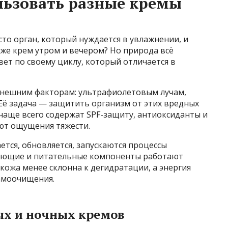
льзовать разные кремы
сто орган, который нуждается в увлажнении, и
 же крем утром и вечером? Но природа всё
вет по своему циклу, который отличается в
внешним факторам: ультрафиолетовым лучам,
. Её задача — защитить организм от этих вредных
чаще всего содержат SPF-защиту, антиоксиданты и
ают ощущения тяжести.
тся, обновляется, запускаются процессы
няющие и питательные компоненты работают
 кожа менее склонна к дегидратации, а энергия
амоочищения.
ых и ночных кремов