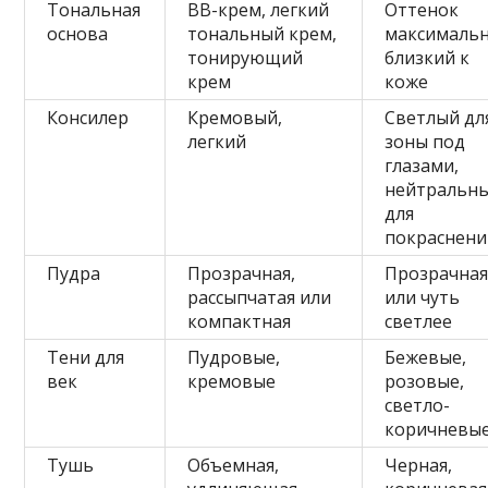
Тональная
BB-крем, легкий
Оттенок
основа
тональный крем,
максималь
тонирующий
близкий к
крем
коже
Консилер
Кремовый,
Светлый дл
легкий
зоны под
глазами,
нейтральн
для
покраснени
Пудра
Прозрачная,
Прозрачна
рассыпчатая или
или чуть
компактная
светлее
Тени для
Пудровые,
Бежевые,
век
кремовые
розовые,
светло-
коричневы
Тушь
Объемная,
Черная,