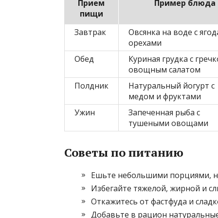
Прием
Пример блюда
пищи
Завтрак
Овсянка на воде с яго
орехами
Обед
Куриная грудка с гречк
овощным салатом
Полдник
Натуральный йогурт с
медом и фруктами
Ужин
Запеченная рыба с
тушеными овощами
Советы по питанию
Ешьте небольшими порциями, но 
Избегайте тяжелой, жирной и с
Откажитесь от фастфуда и сладк
Добавьте в рацион натуральные