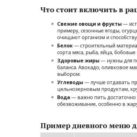
Что стоит включить в ра
Свежие овощи и фрукты
— ист
примеру, сезонные ягоды, огурц
очищают организм и способств
Белок
— строительный материал
сорта мяса, рыба, яйца, бобовы
Здоровые жиры
— нужны для п
баланса. Авокадо, оливковое ма
выбором.
Углеводы
— лучше отдавать пр
цельнозерновым продуктам, кр
Вода
— важно пить достаточно 
обезвоживание, особенно в жару
Пример дневного меню дл